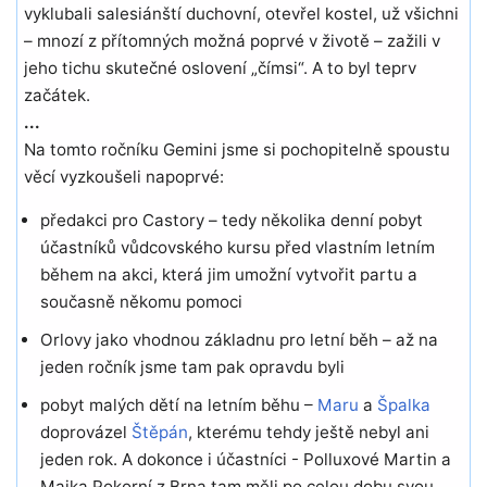
vyklubali salesiánští duchovní, otevřel kostel, už všichni
– mnozí z přítomných možná poprvé v životě – zažili v
jeho tichu skutečné oslovení „čímsi“. A to byl teprv
začátek.
...
Na tomto ročníku Gemini jsme si pochopitelně spoustu
věcí vyzkoušeli napoprvé:
předakci pro Castory – tedy několika denní pobyt
účastníků vůdcovského kursu před vlastním letním
během na akci, která jim umožní vytvořit partu a
současně někomu pomoci
Orlovy jako vhodnou základnu pro letní běh – až na
jeden ročník jsme tam pak opravdu byli
pobyt malých dětí na letním běhu –
Maru
a
Špalka
doprovázel
Štěpán
, kterému tehdy ještě nebyl ani
jeden rok. A dokonce i účastníci - Polluxové Martin a
Majka Pokorní z Brna tam měli po celou dobu svou