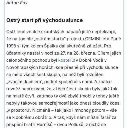
Autor: Edy
Ostrý start při východu slunce
Ostřílené znalce skautských nápadů jistě nepřekvapí,
že na tomhle „ostrém startu“ projektu GEMINI léta Páně
1998 si tým kolem Špalka dal skutečně záležet. Pro
účastníky nastal v noci ze 27. na 28. března. Cílem jejich
celonočního pochodu byl
kostel
v Dobré Vodě v
Novohradských horách, kde přesně při východu slunce
se mělo všech šest skupin, na něž byli rozděleni
„zvacím dopisem“, potkat společně s námi. A znalce
rovněž nepřekvapí, že z těch šesti skupin byly jakž tak
na místě čtyři, zatímco ty dvě zbylé (mobily tehdy ještě
nebyly takovou samozřejmostí jako dnes) bloudily kdesi
„v prostoru“. Nicméně – tak jako i mnohdy potom – vše
se k dobrému obrátilo. A tak, když nám místní farář za
přispění bratří Hurníků – dvou Polluxů, z nichž se