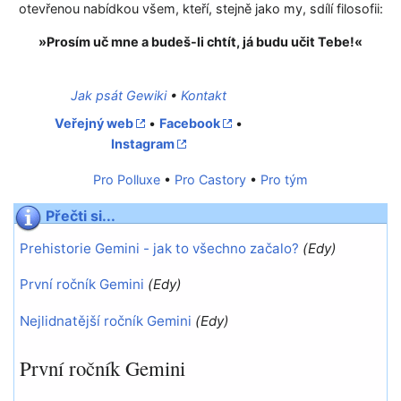
otevřenou nabídkou všem, kteří, stejně jako my, sdílí filosofii:
»Prosím uč mne a budeš-li chtít, já budu učit Tebe!«
Jak psát Gewiki
•
Kontakt
Veřejný web
•
Facebook
•
Instagram
Pro Polluxe
•
Pro Castory
•
Pro tým
Přečti si...
Prehistorie Gemini - jak to všechno začalo?
(Edy)
První ročník Gemini
(Edy)
Nejlidnatější ročník Gemini
(Edy)
První ročník Gemini