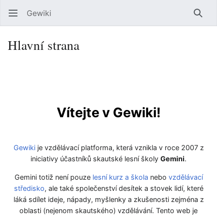
Gewiki
Otevřít hlavní menu
Hleda
Hlavní strana
Vítejte v Gewiki!
Gewiki
je vzdělávací platforma, která vznikla v roce 2007 z
iniciativy účastníků skautské lesní školy
Gemini
.
Gemini totiž není pouze
lesní kurz a škola
nebo
vzdělávací
středisko
, ale také společenství desítek a stovek lidí, které
láká sdílet ideje, nápady, myšlenky a zkušenosti zejména z
oblasti (nejenom skautského) vzdělávání. Tento web je