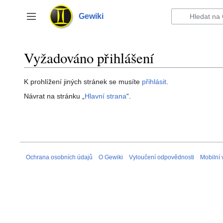
Přeskočit
na
Gewiki
Přepnout postranní panel
obsah
Vyžadováno přihlášení
K prohlížení jiných stránek se musíte
přihlásit
.
Návrat na stránku „
Hlavní strana
“.
Ochrana osobních údajů
O Gewiki
Vyloučení odpovědnosti
Mobilní 