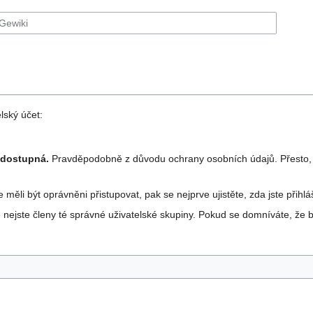
lský účet:
ě dostupná.
Pravděpodobně z důvodu ochrany osobních údajů. Přesto, ž
e měli být oprávněni přistupovat, pak se nejprve ujistěte, zda jste při
nejste členy té správné uživatelské skupiny. Pokud se domníváte, že b