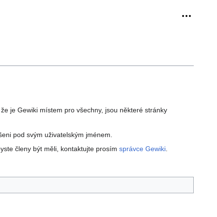
Osobní ná
e je Gewiki místem pro všechny, jsou některé stránky
hlášeni pod svým uživatelským jménem.
yste členy být měli, kontaktujte prosím
správce Gewiki
.