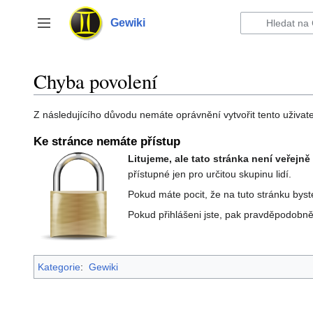
Přeskočit
na
Gewiki
Přepnout postranní panel
obsah
Chyba povolení
Z následujícího důvodu nemáte oprávnění vytvořit tento uživate
Ke stránce nemáte přístup
Litujeme, ale tato stránka není veřejn
přístupné jen pro určitou skupinu lidí.
Pokud máte pocit, že na tuto stránku byst
Pokud přihlášeni jste, pak pravděpodobně 
Kategorie
:
Gewiki