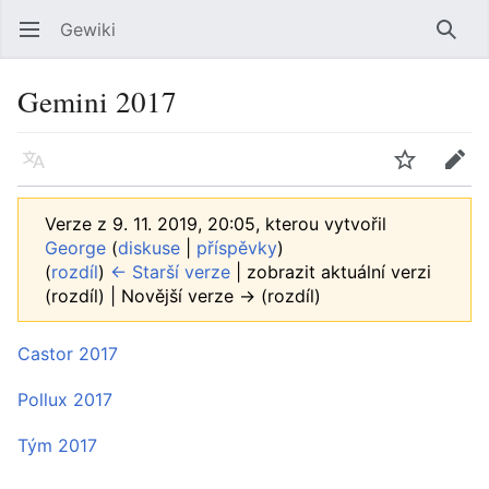
Gewiki
Otevřít hlavní menu
Hleda
Gemini 2017
Jazyk
Sledovat
Editovat
Verze z 9. 11. 2019, 20:05, kterou vytvořil
George
(
diskuse
|
příspěvky
)
(
rozdíl
)
← Starší verze
| zobrazit aktuální verzi
(rozdíl) | Novější verze → (rozdíl)
Castor 2017
Pollux 2017
Tým 2017